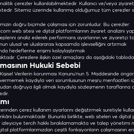
analitik çerezler kullanılabilmektedir. Kullanıcı ve/veya ziya
ektedir. Sitemiz üzerinde kullanmış olduğumuz tüm çerezler sit
temizin doğru biçimde çalışması için zorunludur. Bu çerezler:
m web sitesi ve dijital platformlarının ziyaret analizini y
aleplerini analiz ederek performans ayarlarının ve ziyaretçi t
mun ulusal ve uluslararası kapsamda işlevselliğini artırmak
sında hedeflerine erişimi kolaylaştırmak
adır. Çerezlere ilişkin özel amaçlara da aşağıdaki tabloda y
nmasının Hukuki Sebebi
Kişisel Verilerin korunması Kanunu’nun 5. Maddesinde öngörülen
 vermemek kaydıyla veri sorumlusunun meşru menfaatleri için
dan doğruya ilgili olmak kaydıyla sözleşmenin taraflarına ait 
dir.
ımı
erinden çerez kullanım ayarlarını değiştirmek suretiyle kullanı
e imkânı bulunmaktadır. Bununla birlikte, web siteleri ve dijita
 izleyiciye tercih hakkı bırakılamamakta ve talep yönetim
jital platformlarımızdan çeşitli fonksiyonların çalışmasının e