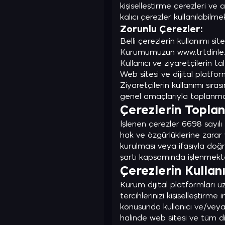
kişiselleştirme çerezleri ve 
kalıcı çerezler kullanılabilm
Zorunlu Çerezler:
Belli çerezlerin kullanımı si
Kurumumuzun www.trtdinle.co
Kullanıcı ve ziyaretçilerin t
Web sitesi ve dijital platfor
Ziyaretçilerin kullanımı sıra
genel amaçlarıyla toplanmakt
Çerezlerin Topla
İşlenen çerezler 6698 sayılı 
hak ve özgürlüklerine zarar
kurulması veya ifasıyla doğru
şartı kapsamında işlenmekte
Çerezlerin Kullan
Kurum dijital platformları üz
tercihlerinizi kişiselleştirm
konusunda kullanıcı ve/veya
halinde web sitesi ve tüm di