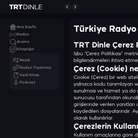
Türkiye Radyo
Ana Sayfa
Radyo
Arama
TRT Dinle Çerez P
Kitaplığın
İşbu “Çerez Politikası” met
bilgilendirmeleri ihtiva etme
Müzik
Çerez (Cookie) ne
Radyo Tiyatrosu
Sesli Kitap
Cookie (Çerez) bir web siteler
Podcast
yalnızca kodu tanımlayan web
sunulması ve hizmet ya da re
sunucusu tarafından okunabil
girişlerinde verilen yanıtları
kaydedilen dosyalarındır. Ay
olarak kullanılırlar.
Çerezlerin Kulla
Kullanım amaçlarına göre di