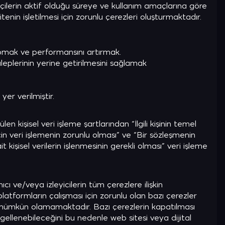
retçilerin aktif olduğu süreye ve kullanım amaçlarına göre
enin işletilmesi için zorunlu çerezleri oluşturmaktadır.
apmak ve performansını artırmak.
aleplerinin yerine getirilmesini sağlamak
Şimdi Keşfet
er verilmiştir.
 kişisel veri işleme şartlarından “İlgili kişinin temel
 veri işlemenin zorunlu olması” ve “Bir sözleşmenin
kişisel verilerin işlenmesinin gerekli olması” veri işleme
cı ve/veya izleyicilerin tüm çerezlere ilişkin
l platformların çalışması için zorunlu olan bazı çerezler
i mümkün olamamaktadır. Bazı çerezlerin kapatılması
ngellenebileceğini bu nedenle web sitesi veya dijital