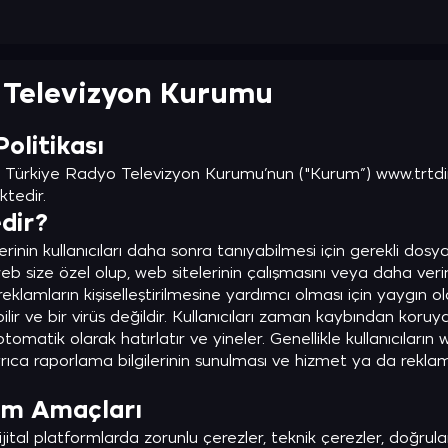
 Televizyon Kurumu
olitikası
ni Türkiye Radyo Televizyon Kurumu’nun ("Kurum”) www.trtdinl
ktedir.
dir?
inin kullanıcıları daha sonra tanıyabilmesi için gerekli dosyadı
 size özel olup, web sitelerinin çalışmasını veya daha verim
klamların kişiselleştirilmesine yardımcı olması için yaygın 
ir ve bir virüs değildir. Kullanıcıları zaman kaybından koruya
 otomatik olarak hatırlatır ve yineler. Genellikle kullanıcıların
rıca raporlama bilgilerinin sunulması ve hizmet ya da reklamla
nım Amaçları
jital platformlarda zorunlu çerezler, teknik çerezler, doğru